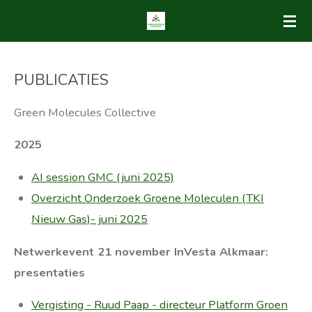
Ga
direct
naar
PUBLICATIES
de
hoofdinhoud
Green Molecules Collective
2025
AI session GMC (juni 2025)
Overzicht Onderzoek Groene Moleculen (TKI
Nieuw Gas)- juni 2025
Netwerkevent 21 november InVesta Alkmaar:
presentaties
Vergisting - Ruud Paap - directeur Platform Groen